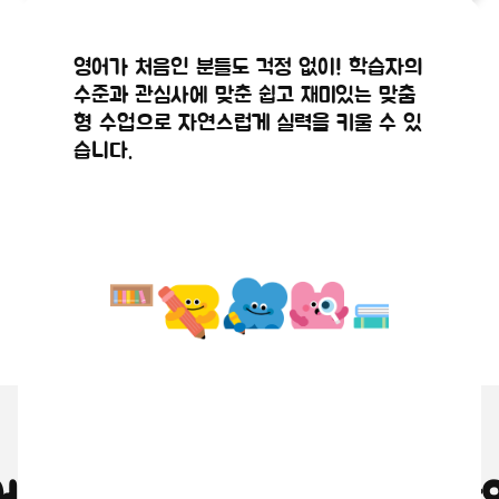
공지사항
공지사항
2026년 8
2026년
해외 현지 원어민 강사와 실시간으로 연결
실시간 화상 시스템을 통해 원어민 강사와
영어가 처음인 분들도 걱정 없이! 학습자의
월 공휴일
7월 수강
되어 직접 영어로 대화를 나누며, 마치 현
얼굴을 마주 보며 생생하고 몰입감 있게 영
수준과 관심사에 맞춘 쉽고 재미있는 맞춤
2026.07.21
2026.07.06
지에 있는 듯한 생생한 수업이 진행됩니다.
어 대화를 나눌 수 있습니다.
수업일정
신청(8월
형 수업으로 자연스럽게 실력을 키울 수 있
습니다.
안내
수업) 안내
왜 원어민 화상영어인가요?